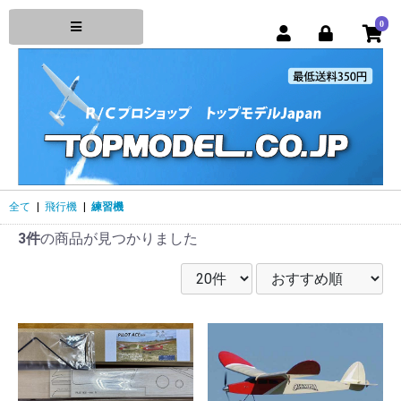
0
全て
|
飛行機
|
練習機
3件
の商品が見つかりました