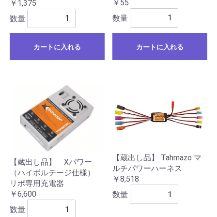
￥55
￥1,375
数量
数量
カートに入れる
カートに入れる
【蔵出し品】 Tahmazo マ
【蔵出し品】 Xパワー
ルチパワーハーネス
（ハイボルテージ仕様）
￥8,518
リポ専用充電器
￥6,600
数量
数量