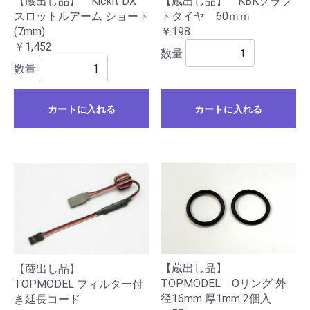
【蔵出し品】 KBKクラフ
【蔵出し品】 Kickit DX
トタイヤ 60ｍｍ
スロットルアーム ショート
￥198
(7mm)
￥1,452
数量
数量
カートに入れる
カートに入れる
【蔵出し品】
【蔵出し品】
TOPMODEL Oリング 外
TOPMODEL フィルター付
径16mm 厚1mm 2個入
き延長コード