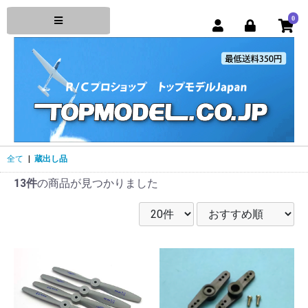
0
全て
|
蔵出し品
13件
の商品が見つかりました