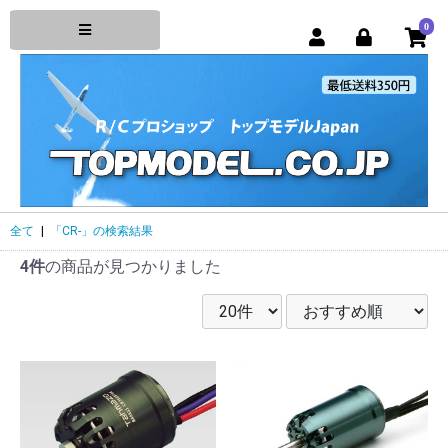
0
全て
|
「CR-」の検索結果
4件
の商品が見つかりました