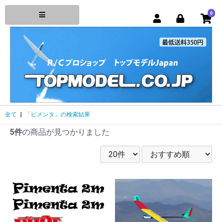
0
全て
|
「ピメンタ」の検索結果
5件
の商品が見つかりました