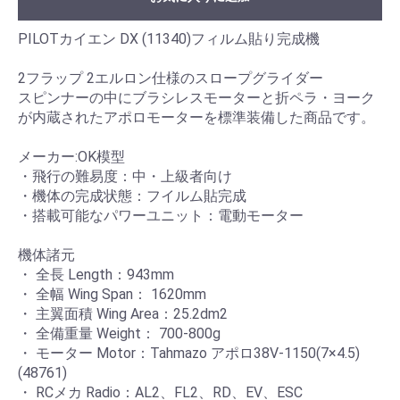
PILOTカイエン DX (11340)フィルム貼り完成機
2フラップ 2エルロン仕様のスロープグライダー
スピンナーの中にブラシレスモーターと折ペラ・ヨーク
が内蔵されたアポロモーターを標準装備した商品です。
メーカー:OK模型
・飛行の難易度：中・上級者向け
・機体の完成状態：フイルム貼完成
・搭載可能なパワーユニット：電動モーター
機体諸元
・ 全長 Length：943mm
・ 全幅 Wing Span： 1620mm
・ 主翼面積 Wing Area：25.2dm2
・ 全備重量 Weight： 700-800g
・ モーター Motor：Tahmazo アポロ38V-1150(7×4.5)
(48761)
・ RCメカ Radio：AL2、FL2、RD、EV、ESC