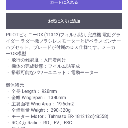
カートに入れる
お気に入りに追加
PILOTピオニーDX (11312)フィルム貼り完成機 電動グラ
イダー ラダー機ブラシレスモーターと折ペラスピンナー
ハブセット、ブレードが付属のＤＸ仕様です。メーカ
ー:OK模型
・ 飛行の難易度：入門者向け
・ 機体の完成状態：フイルム貼完成
・ 搭載可能なパワーユニット：電動モーター
機体諸元
・ 全長 Length： 928mm
・ 全幅 Wing Span： 1340mm
・ 主翼面積 Wing Area： 19.6dm2
・ 全備重量 Weight： 290-320g
・ モーター Motor：Tahmazo ER-181212d(48558)
・ RCメカ Radio：RD、EV、ESC