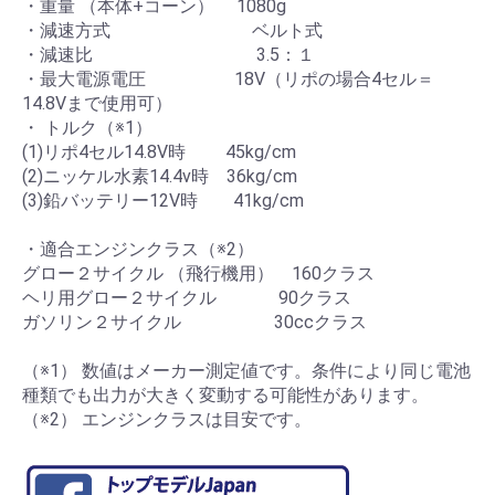
・重量 （本体+コーン） 1080g
・減速方式 ベルト式
・減速比 3.5：１
・最大電源電圧 18V（リポの場合4セル＝
14.8Vまで使用可）
・ トルク（※1）
(1)リポ4セル14.8V時 45kg/cm
(2)ニッケル水素14.4v時 36kg/cm
(3)鉛バッテリー12V時 41kg/cm
・適合エンジンクラス（※2）
グロー２サイクル （飛行機用） 160クラス
ヘリ用グロー２サイクル 90クラス
ガソリン２サイクル 30ccクラス
（※1） 数値はメーカー測定値です。条件により同じ電池
種類でも出力が大きく変動する可能性があります。
（※2） エンジンクラスは目安です。