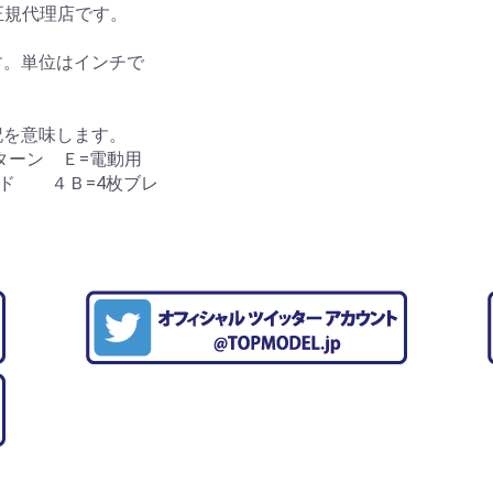
日本正規代理店です。
す。単位はインチで
記を意味します。
パターン Ｅ=電動用
ード ４Ｂ=4枚ブレ