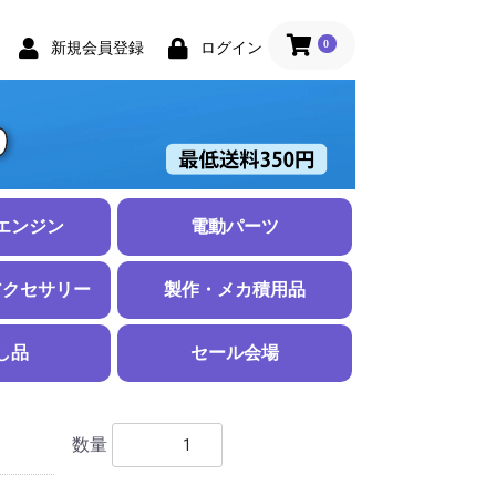
0
新規会員登録
ログイン
エンジン
電動パーツ
ジン
セサリー
モーター
パーツ
スピードコントローラー
Ｌipoバッテリー
配線
充電器・放電器
ePack (電動化ユニット)
ダクテッドファン
アウターロータ
インナーロータ
ブラシモーター
アポロモーター
プロペラアダプ
ギアボックス
モーターマウン
シャフト、その
2セル 7.4Ｖ
3セル 11.1Ｖ
4セル 14.8Ｖ
コネクタ・収縮
シリコンコード
アクセサリー
製作・メカ積用品
未満
チ未満
ンチ未満
ンチ未満
ンチ未満
ンチ未満
ンチ未満
上
レード
チ未満
ンチ未満
上
ド
ハブセット
ナー
ヨーク）
用品
カバリングフィルム
翼紙
プッシュロッド、アジャスター
コントロールホーン
ヒンジ
接着剤、パテ
プラリペア
テープ、ビスナット他
し品
セール会場
数量