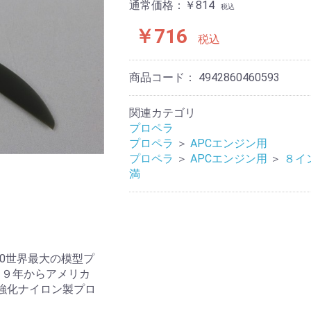
通常価格：￥814
税込
￥716
税込
商品コード：
4942860460593
関連カテゴリ
プロペラ
プロペラ
＞
APCエンジン用
プロペラ
＞
APCエンジン用
＞
８イ
満
7x10世界最大の模型プ
８９年からアメリカ
るGF強化ナイロン製プロ