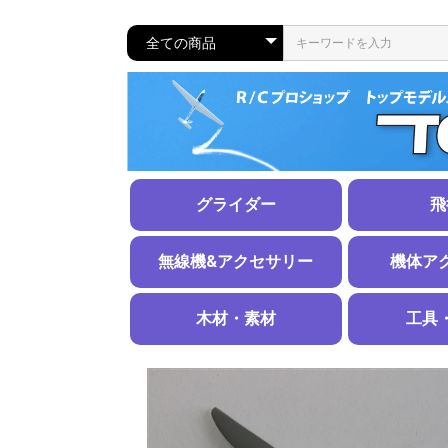
グライダー
飛
ラダー機
エルロン機
スケール機
メカ搭載済み完成機
グライダー用アクセサリー
練習機
スポーツ機
スケール機
水上機
手投げグラ
無線機&アクセサリー
機体ア
無線機
電圧レギュレーター
サーボ
サーボギア・ホーン
サーボアクセサリー
サーボコネクタ、工具
延長コードＨＤ
延長コードＳＴ・ＬＴ
無線機用アクセサリー
電動用スピ
ＡＢスピン
スピンナー
引込脚
固定脚＆ホ
エンジンマ
燃料タンク
タンク周り
タイヤ
ストッパー
エンジン・
その他
ステッカー
木材・素材
工具
木材
金属
カーボン・グラスファイバー
その他
工具、ツー
計測器類
線材、
パイプ
板材
スチー
ピアノ
アルミ
銅
リン青
真鍮
洋白
鉛