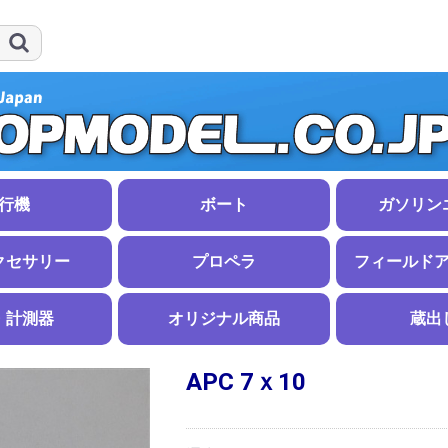
行機
ボート
ガソリン
イダー
船体
ボートアクセサリー
ガソリンエン
マフラー
ガソリンアク
クセサリー
プロペラ
フィールド
ンナー
ナー
イルパンツ
ウント
小物
関連用品
38〜51ｍｍ
57〜70ｍｍ
75〜102ｍｍ
スケール
その他スピンナー
ナット
APCエンジン用
APC電動用
大型機用木製プロペラ
折ペラ
その他のプロペラ
８インチ未満
８〜９インチ
９〜１０イン
１０〜１１イ
１１〜１２イ
１２〜１４イ
１４〜１６イ
１６〜１８イ
１８インチ以
３枚、４枚ブ
逆ピッチ
７インチ未満
７〜１１イン
１１〜１５イ
１５インチ以
スローフライ
折ペラブレー
スピンナー・
折ペラスピン
折ペラハブ（
燃料ポンプ
スターター
プラグヒート
その他
・計測器
オリジナル商品
蔵出
ル
棒材
材
ル
線
ニウム
銅
APC 7ｘ10