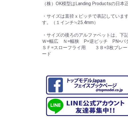
（株）OK模型はLanding Productsの
・サイズは直径ｘピッチで表記していま
す。（１インチ≒25.4mm）
・サイズの後ろのアルファベットは、下
Ｗ=幅広 Ｎ=幅狭 P=逆ピッチ PN=
ＳＦ=スローフライ用 ３Ｂ=3枚ブレ
ード