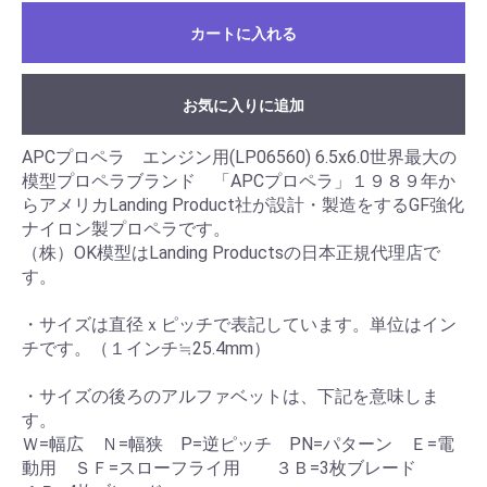
カートに入れる
お気に入りに追加
APCプロペラ エンジン用(LP06560) 6.5x6.0世界最大の
模型プロペラブランド 「APCプロペラ」１９８９年か
らアメリカLanding Product社が設計・製造をするGF強化
ナイロン製プロペラです。
（株）OK模型はLanding Productsの日本正規代理店で
す。
・サイズは直径ｘピッチで表記しています。単位はイン
チです。（１インチ≒25.4mm）
・サイズの後ろのアルファベットは、下記を意味しま
す。
Ｗ=幅広 Ｎ=幅狭 P=逆ピッチ PN=パターン Ｅ=電
動用 ＳＦ=スローフライ用 ３Ｂ=3枚ブレード