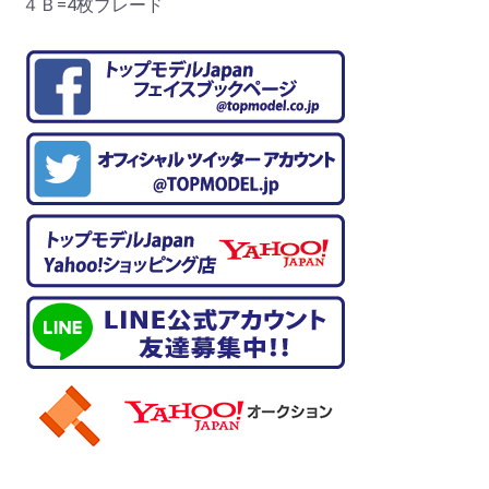
４Ｂ=4枚ブレード